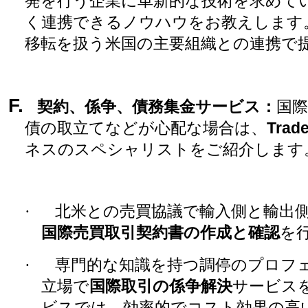
発を行う企業に革新的な技術を求めて
く連携できるノウハウをお教えします
移転を扱う米国の主要組織との連携で
F.
契約、係争、債務集金サービス
：
国
債の取立てなどが心配な場合は、
Trade
ネスのスペシャリストをご紹介します
·
北米との売買協議で輸入側と輸出
国際売買取引契約書の作成と確認
を
·
専門的な知識を持つ調停のプロフ
立場で
国際取引の係争解決
サービス
ビスでは、効率的でコスト効果の高