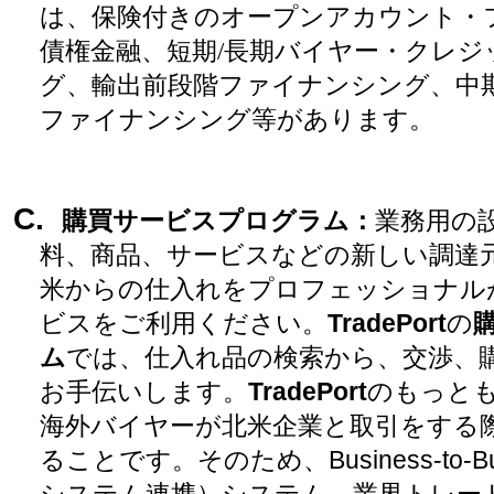
は、保険付きのオープンアカウント・
債権金融、短期
/
長期バイヤー・クレジ
グ、輸出前
段階
ファイナンシング、中
ファイナンシング等があります。
C.
購買サービスプログラム
：
業務用の
料、商品、サービスなどの新しい調達
米からの仕入れをプロフェッショナル
ビスをご利用ください。
TradePort
の
ム
では、仕入れ品の検索から、交渉、
お手伝いします。
TradePort
のもっと
海外バイヤーが北米企業と取引をする
ることです。そのため、
Business-to-B
システム連携
）
システム、業界トレー