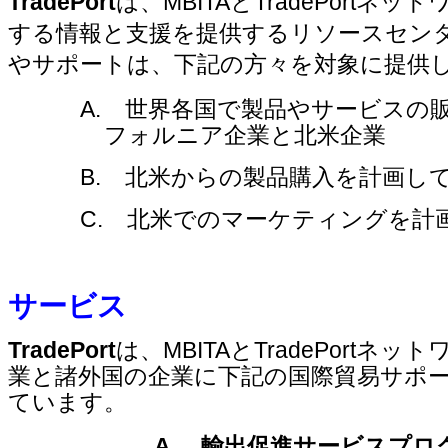
TradePort
は、
MBITA
と
TradePort
ネット
する情報と支援を提供するリソースセン
やサポートは、下記の方々を対象に提供
A.
世界各国で製品やサービスの
フォルニア企業と北米企業
B.
北米からの製品購入を計画し
C.
北米でのマーケティングを計
サービス
TradePort
は、
MBITA
と
TradePort
ネット
業と諸外国の企業に下記の国際貿易サポ
ています。
A.
輸出促進サービスプロ